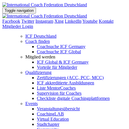
Toggle navigation
Facebook
Twitter
Instagram
Xing
LinkedIn
Youtube
Kontakt
Mitglieder Login
ICF Deutschland
Coach finden
Coachsuche ICF Germany
Coachsuche ICF Global
Mitglied werden
ICF Global & ICF Germany
Vorteile für Mitglieder
Qualifizierung
Zertifizierungen (ACC, PCC, MCC)
ICF akkreditierte Ausbildungen
Liste MentorCoaches
Supervision für Coaches
Checkliste digitale Coachingplattformen
Events
Veranstaltungsübersicht
CoachingLAB
Virtual Education
Stadtchapter