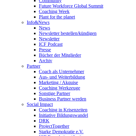
Community
Future Workforce Global Summit
Coaching Week
Plant for the planet
Info&News
News
Newsletter bestellen/kündigen
Newsletter
ICF Podcast
Presse
Bücher der Mitglieder
Archiv
Partner
Coach als Unternehmer
Aus- und Weiterbildung
Marketing / Akquise
Coaching Werkzeuge
Sonstige Partner
Business Partner werden
Social Impact
Coaching in Krisenzeiten
Initiative Bildungswandel
DRK
ProjectTogether
Starke Demokratie e.V.