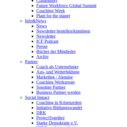
Community
Future Workforce Global Summit
Coaching Week
Plant for the planet
Info&News
News
Newsletter bestellen/kündigen
Newsletter
ICF Podcast
Presse
Bücher der Mitglieder
Archiv
Partner
Coach als Unternehmer
Aus- und Weiterbildung
Marketing / Akquise
Coaching Werkzeuge
Sonstige Partner
Business Partner werden
Social Impact
Coaching in Krisenzeiten
Initiative Bildungswandel
DRK
ProjectTogether
Starke Demokratie e.V.