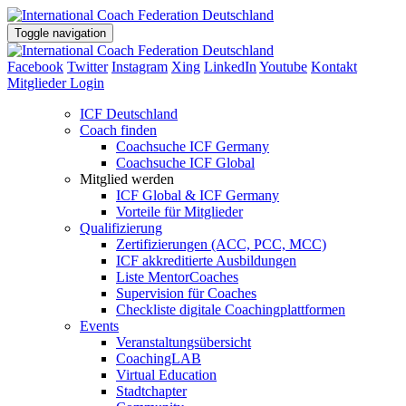
Toggle navigation
Facebook
Twitter
Instagram
Xing
LinkedIn
Youtube
Kontakt
Mitglieder Login
ICF Deutschland
Coach finden
Coachsuche ICF Germany
Coachsuche ICF Global
Mitglied werden
ICF Global & ICF Germany
Vorteile für Mitglieder
Qualifizierung
Zertifizierungen (ACC, PCC, MCC)
ICF akkreditierte Ausbildungen
Liste MentorCoaches
Supervision für Coaches
Checkliste digitale Coachingplattformen
Events
Veranstaltungsübersicht
CoachingLAB
Virtual Education
Stadtchapter